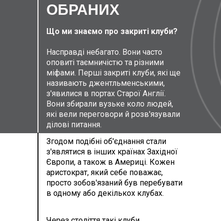
ОБРАНИХ
Що ми знаємо про закриті клуби?
Насправді небагато. Вони часто
оповиті таємничістю та різними
міфами. Перші закриті клуби, які ще
називають джентльменськими,
з'явилися в портах Старої Англії.
Вони збирали вузьке коло людей,
які вели переговори й розв'язували
ділові питання.
Згодом подібні об'єднання стали
з'являтися в інших країнах Західної
Європи, а також в Америці. Кожен
аристократ, який себе поважає,
просто зобов'язаний був перебувати
в одному або декількох клубах.
Через століття такі клуби