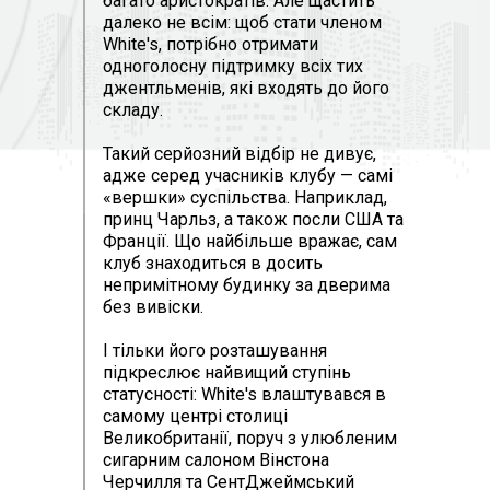
багато аристократів. Але щастить
далеко не всім: щоб стати членом
White's, потрібно отримати
одноголосну підтримку всіх тих
джентльменів, які входять до його
складу.
Такий серйозний відбір не дивує,
адже серед учасників клубу — самі
«вершки» суспільства. Наприклад,
принц Чарльз, а також посли США та
Франції. Що найбільше вражає, сам
клуб знаходиться в досить
непримітному будинку за дверима
без вивіски.
І тільки його розташування
підкреслює найвищий ступінь
статусності: White's влаштувався в
самому центрі столиці
Великобританії, поруч з улюбленим
сигарним салоном Вінстона
Черчилля та СентДжеймський