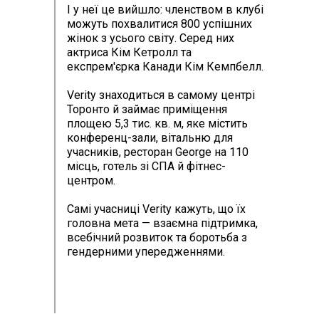
І у неї це вийшло: членством в клубі
можуть похвалитися 800 успішних
жінок з усього світу. Серед них
актриса Кім Кетролл та
експрем'єрка Канади Кім Кемпбелл.
Verity знаходиться в самому центрі
Торонто й займає приміщення
площею 5,3 тис. кв. м, яке містить
конференц-зали, вітальню для
учасників, ресторан George на 110
місць, готель зі СПА й фітнес-
центром.
Самі учасниці Verity кажуть, що їх
головна мета — взаємна підтримка,
всебічний розвиток та боротьба з
гендерними упередженнями.