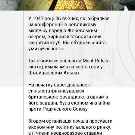
У 1947 році 36 вчених, які зібралися
на конференції в невеликому
містечку поряд з Женевським
озером, вирішили створити свій
закритий клуб. Він об'єднав «світлі
уми сучасності».
Так з'явилася спільнота Mont Pelerin,
яка отримала ім'я на честь гори у
Швейцарських Альпах.
На початку своєї діяльності
спільнота фінансувалася
британською розвідкою, а одним з
його завдань була економічна війна
проти Радянського Союзу.
Згодом організація почала просувати
економічну політику вільного ринку,
а її члени неодноразово ставали