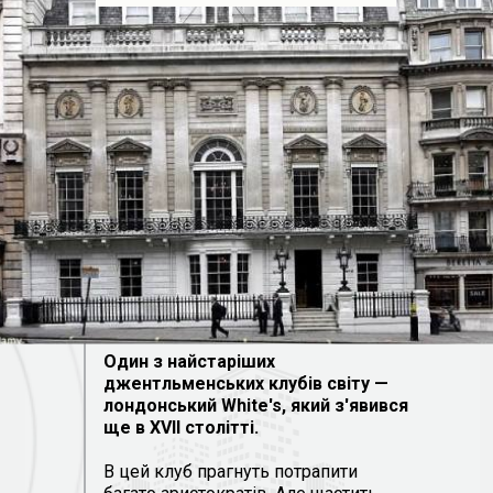
Один з найстаріших
джентльменських клубів світу —
лондонський White's, який з'явився
ще в XVII столітті.
В цей клуб прагнуть потрапити