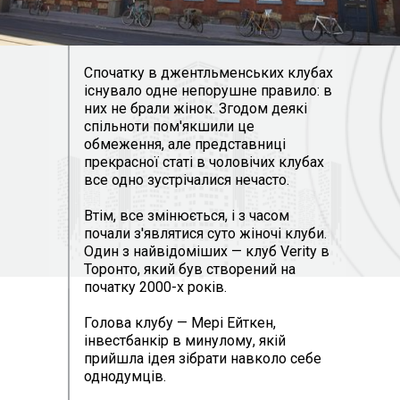
Спочатку в джентльменських клубах
існувало одне непорушне правило: в
них не брали жінок. Згодом деякі
спільноти пом'якшили це
обмеження, але представниці
прекрасної статі в чоловічих клубах
все одно зустрічалися нечасто.
Втім, все змінюється, і з часом
почали з'являтися суто жіночі клуби.
Один з найвідоміших — клуб Verity в
Торонто, який був створений на
початку 2000-х років.
Голова клубу — Мері Ейткен,
інвестбанкір в минулому, якій
прийшла ідея зібрати навколо себе
однодумців.