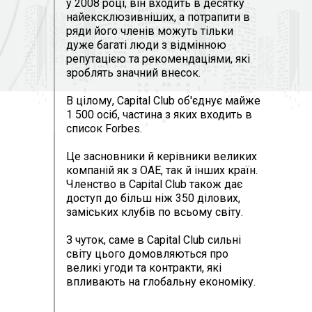
у 2008 році, він входить в десятку
найексклюзивніших, а потрапити в
ряди його членів можуть тільки
дуже багаті люди з відмінною
репутацією та рекомендаціями, які
зроблять значний внесок.
В цілому, Capital Club об'єднує майже
1 500 осіб, частина з яких входить в
список Forbes.
Це засновники й керівники великих
компаній як з ОАЕ, так й інших країн.
Членство в Capital Club також дає
доступ до більш ніж 350 ділових,
заміських клубів по всьому світу.
З чуток, саме в Capital Club сильні
світу цього домовляються про
великі угоди та контракти, які
впливають на глобальну економіку.