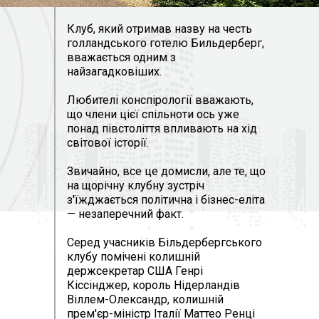
Клуб, який отримав назву на честь
голландського готелю Бильдерберг,
вважається одним з
найзагадковіших.
Любителі конспірології вважають,
що члени цієї спільноти ось уже
понад півстоліття впливають на хід
світової історії.
Звичайно, все це домисли, але те, що
на щорічну клубну зустріч
з'їжджається політична і бізнес-еліта
— незаперечний факт.
Серед учасників Більдербергського
клубу помічені колишній
держсекретар США Генрі
Кіссінджер, король Нідерландів
Віллем-Олександр, колишній
прем'єр-міністр Італії Маттео Ренці