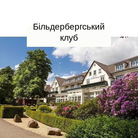
Більдербергський
клуб