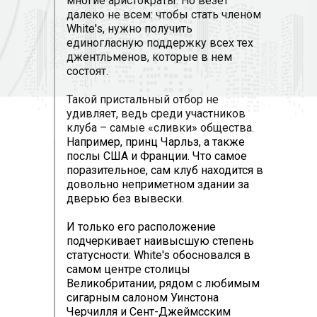
многие аристократы. Но везет
далеко не всем: чтобы стать членом
White's, нужно получить
единогласную поддержку всех тех
джентльменов, которые в нем
состоят.
Такой пристальный отбор не
удивляет, ведь среди участников
клуба – самые «сливки» общества.
Например, принц Чарльз, а также
послы США и Франции. Что самое
поразительное, сам клуб находится в
довольно неприметном здании за
дверью без вывески.
И только его расположение
подчеркивает наивысшую степень
статусности: White's обосновался в
самом центре столицы
Великобритании, рядом с любимым
сигарным салоном Уинстона
Черчилля и Сент-Джеймсским