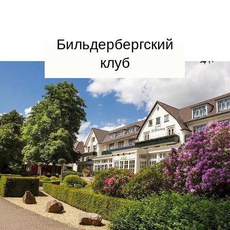
Бильдербергский
клуб